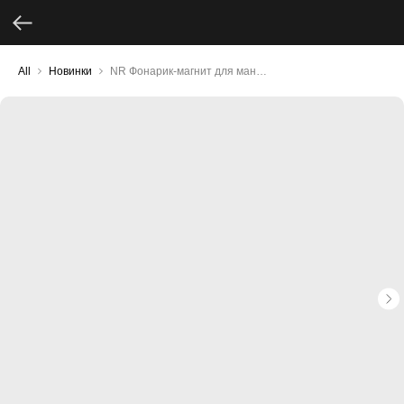
All
Новинки
NR Фонарик-магнит для маникюра LED/UV