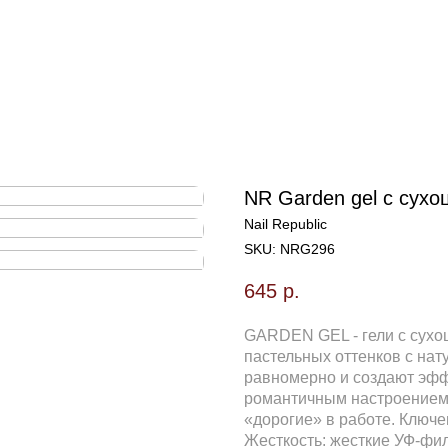
NR Garden gel с сухо
Nail Republic
SKU:
NRG296
645
р.
GARDEN GEL - гели с сухо
пастельных оттенков с на
равномерно и создают эффе
романтичным настроением.
«дорогие» в работе. Ключе
Жесткость: жесткие УФ-фи