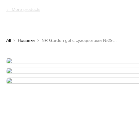
More products
All
Новинки
NR Garden gel с сухоцветами №296 (15 гр)