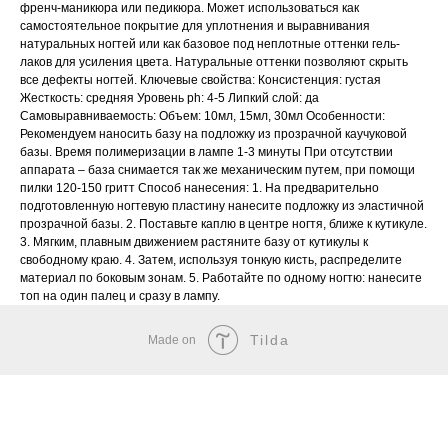
френч-маникюра или педикюра. Может использоваться как
самостоятельное покрытие для уплотнения и выравнивания
натуральных ногтей или как базовое под неплотные оттенки гель-
лаков для усиления цвета. Натуральные оттенки позволяют скрыть
все дефекты ногтей. Ключевые свойства: Консистенция: густая
Жесткость: средняя Уровень ph: 4-5 Липкий слой: да
Самовыравниваемость: Объем: 10мл, 15мл, 30мл Особенности:
Рекомендуем наносить базу на подложку из прозрачной каучуковой
базы. Время полимеризации в лампе 1-3 минуты При отсутствии
аппарата – база снимается так же механическим путем, при помощи
пилки 120-150 гритт Способ нанесения: 1. На предварительно
подготовленную ногтевую пластину нанесите подложку из эластичной
прозрачной базы. 2. Поставьте каплю в центре ногтя, ближе к кутикуле.
3. Мягким, плавным движением растяните базу от кутикулы к
свободному краю. 4. Затем, используя тонкую кисть, распределите
материал по боковым зонам. 5. Работайте по одному ногтю: нанесите
топ на один палец и сразу в лампу.
Tilda
Made on