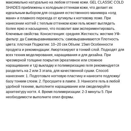
максимально натурально на любом оттенке кожи. GEL CLASSIC COLD
SHADES приближены к холодным оттенкам кожи, что делает их
идеальным выбором для создания естественного маникюра «олд
мани» и плавного перехода от кутикулы к ногтевому ложе. При
нанесении ногтей с теплым оттенком кожи гель может выглядеть
более ярко и насыщенно, что позволит вам экспериментировать.
Ключевые свойства: Консистенция: средняя Жесткость: жесткие УФ-
фильтр: да Самовыравниваемость: самовыравниваются Плотность
цвета: плотная Поджатие: 10–20 сек Объем: 15мл Особенности
продукта и рекомендации: Амортизируют в тонкий слой. Подходят для
всех техник моделирования, наращивания и для дизайна. При
чрезмерной толщине покрытия (креативное или сложное
наращивание и тд) выкладку и полимеризацию геля рекомендуется
разделить на 2 или 3 этапа, для качественной сушки. Способ
нанесения: 1. Подготовьте ногтевую пластину и нанесите подложку/
базу тонким слоем. 2. Просушите в лампе. 3. Нанесите гель в любой
удобной технике, выполните наращивание или смоделируйте
архитектуру ногтя. 4. Время полимеризации: 2-3 минуты 5. При
необходимости выполните опил формы.