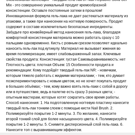
Mix - это совершенно уникальный продукт кремообразной
консистенции. Оставьте постоянные затеки в прошлом!
Инновационная формула гель-лака не дает растекаться материалу из
упаковки, а также при нанесении на ногтевую поверхность. Продукт
содержит в составе исключительно безопасные ингредиенты.
Забудьте про конвейерный метод нанесения гель-лака, благодаря
комфортной консистенции материала можно работать сразу с 10
пальцами одновременно. Кисть с ровным срезом позволяет идеально
наносить гель-лак под кутикулу. Материал не вызывает жжения во
время полимеризации, имеет слабовыраженный запах. Ключевые
свойства продукта: Консистенция: густая Самовыравниваемость: нет
Плотность цвета: плотная Объем: 15 Особенности продукта и
рекомендации: Кому подойдёт твердый гель-лак NR: - новичкам,
которым тяжело работать с жидкими материалами; - тем, кто думает
поэкспериментировать с новым цветом, но не хочет покупать продукт
в больших объёмах; - тем, кому важно взять гель-лаки с собой в дорогу
или в путешествие, ведь в палетке есть сразу 3 разных цвета; -
опытным мастерам, которые хотят сократить свое время работы.
Способ нанесения: 1. На подготовленную ногтевую пластину нанесите
твердый гель-лак тонким слоем с помощью кисти Nail Brush. 2.
Полимеризуйте покрытие 1-2 минуты. 3. По желанию, нанесите
второй тонкий слой для более насыщенного цвета. 4. Полимеризуйте
покрытие 1-2 минуты. 5. Снимите дисперсионный слой гель-лака. 6.
Нанесите топ с выравнивающим эффектом.