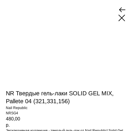
NR Твердые гель-лаки SOLID GEL MIX,
Pallete 04 (321,331,156)
Nail Republic
NRSG4
480,00
р.
Эксклюзивная коллекция - твердый гель-лак от Nail Republic! Solid Gel