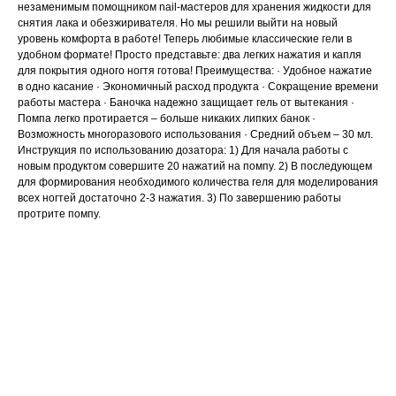
незаменимым помощником nail-мастеров для хранения жидкости для
снятия лака и обезжиривателя. Но мы решили выйти на новый
уровень комфорта в работе! Теперь любимые классические гели в
удобном формате! Просто представьте: два легких нажатия и капля
для покрытия одного ногтя готова! Преимущества: · Удобное нажатие
в одно касание · Экономичный расход продукта · Сокращение времени
работы мастера · Баночка надежно защищает гель от вытекания ·
Помпа легко протирается – больше никаких липких банок ·
Возможность многоразового использования · Средний объем – 30 мл.
Инструкция по использованию дозатора: 1) Для начала работы с
новым продуктом совершите 20 нажатий на помпу. 2) В последующем
для формирования необходимого количества геля для моделирования
всех ногтей достаточно 2-3 нажатия. 3) По завершению работы
протрите помпу.