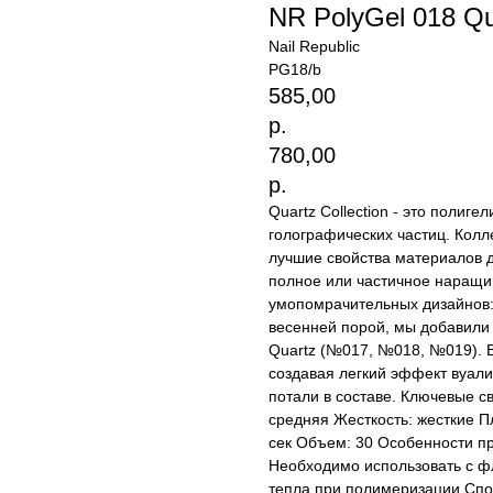
NR PolyGel 018 Qua
Nail Republic
PG18/b
585,00
р.
780,00
р.
Quartz Collection - это полиг
голографических частиц. Колл
лучшие свойства материалов 
полное или частичное наращи
умопомрачительных дизайнов: 
весенней порой, мы добавили 
Quartz (№017, №018, №019). В
создавая легкий эффект вуали
потали в составе. Ключевые св
средняя Жесткость: жесткие П
сек Объем: 30 Особенности пр
Необходимо использовать с ф
тепла при полимеризации Спос