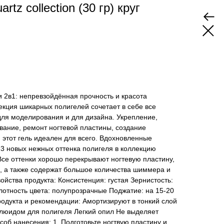
rtz collection (30 гр) круг
ели 2в1: непревзойдённая прочность и красота
екция шикарных полигелей сочетает в себе все
для моделирования и для дизайна. Укрепление,
вание, ремонт ногтевой пластины, создание
этот гель идеален для всего. Вдохновленные
3 новых нежных оттенка полигеля в коллекцию
се оттенки хорошо перекрывают ногтевую пластину,
, а также содержат большое количества шиммера и
ойства продукта: Консистенция: густая Зернистость:
лотность цвета: полупрозрачные Поджатие: на 15-20
одукта и рекомендации: Амортизируют в тонкий слой
люидом для полигеля Легкий опил Не выделяет
об нанесения: 1. Подготовьте ногтвую пластину и