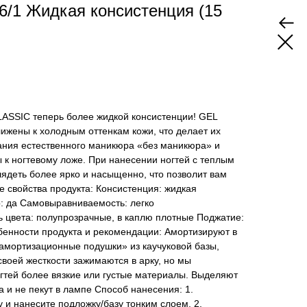
6/1 Жидкая консистенция (15
LASSIC теперь более жидкой консистенции! GEL
ены к холодным оттенкам кожи, что делает их
ния естественного маникюра «без маникюра» и
ы к ногтевому ложе. При нанесении ногтей с теплым
лядеть более ярко и насыщенно, что позволит вам
 свойства продукта: Консистенция: жидкая
: да Самовыравниваемость: легко
 цвета: полупрозрачные, в каплю плотные Поджатие:
бенности продукта и рекомендации: Амортизируют в
амортизационные подушки» из каучуковой базы,
своей жесткости зажимаются в арку, но мы
гтей более вязкие или густые материалы. Выделяют
 и не пекут в лампе Способ нанесения: 1.
 и нанесите подложку/базу тонким слоем. 2.