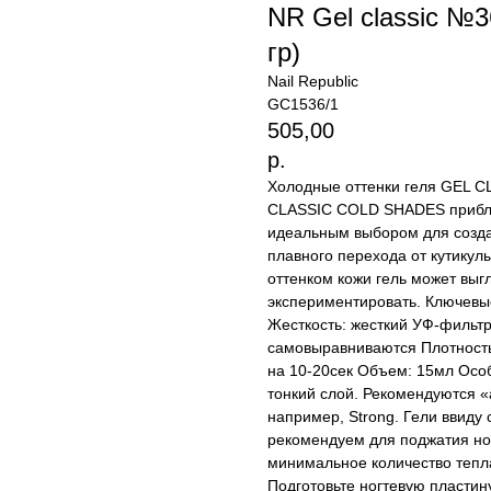
NR Gel classic №3
гр)
Nail Republic
GC1536/1
505,00
р.
Холодные оттенки геля GEL C
CLASSIC COLD SHADES приближ
идеальным выбором для созда
плавного перехода от кутикул
оттенком кожи гель может выг
экспериментировать. Ключевые
Жесткость: жесткий УФ-фильтр
самовыравниваются Плотность
на 10-20сек Объем: 15мл Осо
тонкий слой. Рекомендуются «
например, Strong. Гели ввиду 
рекомендуем для поджатия но
минимальное количество тепла
Подготовьте ногтевую пластину