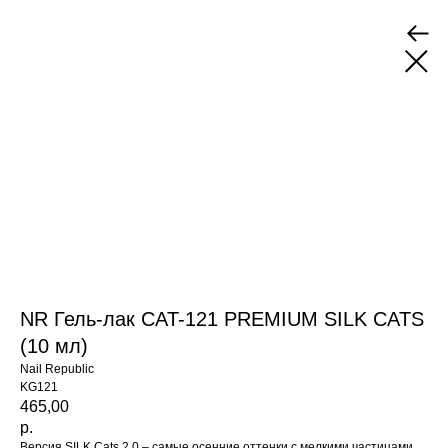
NR Гель-лак CAT-121 PREMIUM SILK CATS
(10 мл)
Nail Republic
KG121
465,00
р.
Версия SILK Cats 2.0 – самые осенние оттенки с мелкими частицами