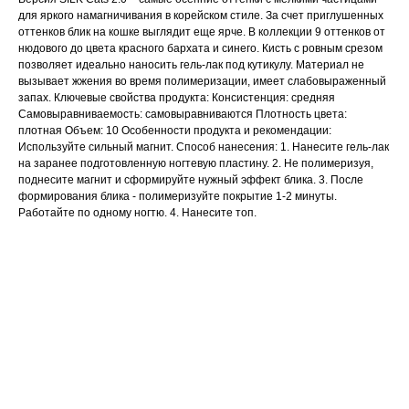
для яркого намагничивания в корейском стиле. За счет приглушенных
оттенков блик на кошке выглядит еще ярче. В коллекции 9 оттенков от
нюдового до цвета красного бархата и синего. Кисть с ровным срезом
позволяет идеально наносить гель-лак под кутикулу. Материал не
вызывает жжения во время полимеризации, имеет слабовыраженный
запах. Ключевые свойства продукта: Консистенция: средняя
Самовыравниваемость: самовыравниваются Плотность цвета:
плотная Объем: 10 Особенности продукта и рекомендации:
Используйте сильный магнит. Способ нанесения: 1. Нанесите гель-лак
на заранее подготовленную ногтевую пластину. 2. Не полимеризуя,
поднесите магнит и сформируйте нужный эффект блика. 3. После
формирования блика - полимеризуйте покрытие 1-2 минуты.
Работайте по одному ногтю. 4. Нанесите топ.