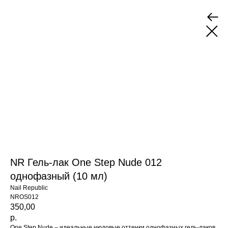
NR Гель-лак One Step Nude 012
однофазный (10 мл)
Nail Republic
NROS012
350,00
р.
One Step Nude – идеальные нюдовые оттенки однофазных гель-лаков