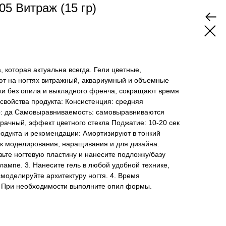
05 Витраж (15 гр)
, которая актуальна всегда. Гели цветные,
ают на ногтях витражный, аквариумный и объемные
ки без опила и выкладного френча, сокращают время
свойства продукта: Консистенция: средняя
р: да Самовыравниваемость: самовыравниваются
зрачный, эффект цветного стекла Поджатие: 10-20 сек
одукта и рекомендации: Амортизируют в тонкий
ик моделирования, наращивания и для дизайна.
вьте ногтевую пластину и нанесите подложку/базу
лампе. 3. Нанесите гель в любой удобной технике,
моделируйте архитектуру ногтя. 4. Время
. При необходимости выполните опил формы.