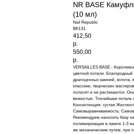
NR BASE Камуфл
(10 мл)
Nail Republic
BK131
412,50
р.
550,00
р.
VERSAILLES BASE - Королевск
цветной потали. Благородный 
драгоценных камней, золота, 
классики, творческих мастеро
полосят и не растекаются. Он
вязкостью. Тончайшая поталь 
Консистенция: густая Жесткост
Самовыравниваемость: Самов
Рекомендуем наносить базу на
полимеризации в лампе 1-3 ми
же механическим путем, при п