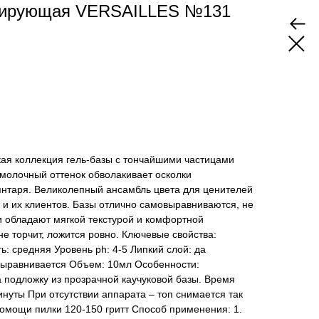
ирующая VERSAILLES №131
ая коллекция гель-базы с тончайшими частицами
молочный оттенок обволакивает осколки
янтаря. Великолепный ансамбль цвета для ценителей
в и их клиентов. Базы отлично самовыравниваются, не
и обладают мягкой текстурой и комфортной
не торчит, ложится ровно. Ключевые свойства:
ь: средняя Уровень ph: 4-5 Липкий слой: да
ыравнивается Объем: 10мл Особенности:
 подложку из прозрачной каучуковой базы. Время
нуты При отсутствии аппарата – топ снимается так
омощи пилки 120-150 гритт Способ применения: 1.