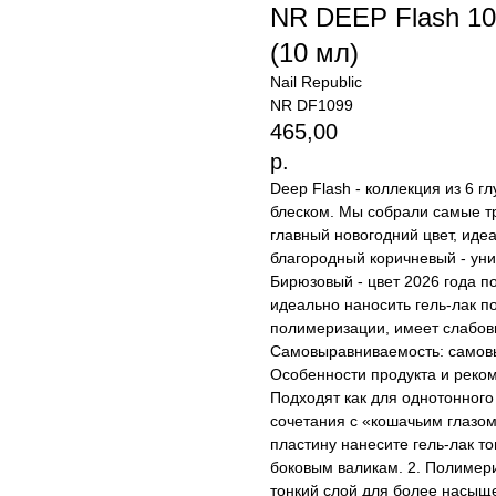
NR DEEP Flash 10
(10 мл)
Nail Republic
NR DF1099
465,00
р.
Deep Flash - коллекция из 6 
блеском. Мы собрали самые тр
главный новогодний цвет, иде
благородный коричневый - уни
Бирюзовый - цвет 2026 года п
идеально наносить гель-лак п
полимеризации, имеет слабов
Самовыравниваемость: самовы
Особенности продукта и реко
Подходят как для однотонного 
сочетания с «кошачьим глазом
пластину нанесите гель-лак то
боковым валикам. 2. Полимери
тонкий слой для более насыще