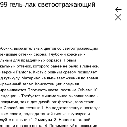
99 гель-лак светоотражающий
глубоких, выразительных цветов со светоотражающим
ендовые оттенки сезона: Глубокий красный -
альный для праздничных образов. Новый
кальный оттенок, которого ранее не было в линейке.
о версии Pantone. Кисть с ровным срезом позволяет
од кутикулу. Материал не вызывает жжения во время
ыраженный запах. Консистенция: средняя
равниваются Плотность цвета: плотные Объем: 10
мендации: - Требуется минимальное выравнивание -
покрытия, так и для дизайнов: френча, геометрии,
» Способ нанесения: 1. На подготовленную ногтевую
нким слоем, подводя тонкой кистью к кутикуле и
зуйте покрытие 1-2 минуты. 3. Нанесите второй
нного и ровного цвета. 4. Полимеризуйте покрытие