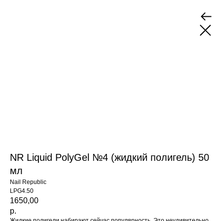
NR Liquid PolyGel №4 (жидкий полигель) 50
мл
Nail Republic
LPG4.50
1650,00
р.
Жидкие полигели набирают сейчас популярность. Это неудивительно,