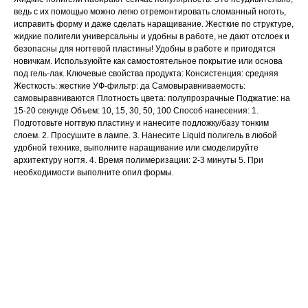
ведь с их помощью можно легко отремонтировать сломанный ноготь,
исправить форму и даже сделать наращивание. Жесткие по структуре,
жидкие полигели универсальны и удобны в работе, не дают отслоек и
безопасны для ногтевой пластины! Удобны в работе и пригодятся
новичкам. Используюйте как самостоятельное покрытие или основа
под гель-лак. Ключевые свойства продукта: Консистенция: средняя
Жесткость: жесткие УФ-фильтр: да Самовыравниваемость:
самовыравниваются Плотность цвета: полупрозрачные Поджатие: на
15-20 секунде Объем: 10, 15, 30, 50, 100 Способ нанесения: 1.
Подготовьте ногтвую пластину и нанесите подложку/базу тонким
слоем. 2. Просушите в лампе. 3. Нанесите Liquid полигель в любой
удобной технике, выполните наращивание или смоделируйте
архитектуру ногтя. 4. Время полимеризации: 2-3 минуты 5. При
необходимости выполните опил формы.