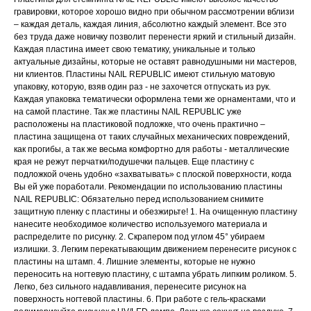
гравировки, которое хорошо видно при обычном рассмотрении вблизи
– каждая деталь, каждая линия, абсолютно каждый элемент. Все это
без труда даже новичку позволит перенести яркий и стильный дизайн.
Каждая пластина имеет свою тематику, уникальные и только
актуальные дизайны, которые не оставят равнодушными ни мастеров,
ни клиентов. Пластины NAIL REPUBLIC имеют стильную матовую
упаковку, которую, взяв один раз - не захочется отпускать из рук.
Каждая упаковка тематически оформлена теми же орнаментами, что и
на самой пластине. Так же пластины NAIL REPUBLIC уже
расположены на пластиковой подложке, что очень практично –
пластина защищена от таких случайных механических повреждений,
как прогибы, а так же весьма комфортно для работы - металлические
края не режут перчатки/подушечки пальцев. Еще пластину с
подложкой очень удобно «захватывать» с плоской поверхности, когда
Вы ей уже поработали. Рекомендации по использованию пластины
NAIL REPUBLIC: Обязательно перед использованием снимите
защитную пленку с пластины и обезжирьте! 1. На очищенную пластину
нанесите необходимое количество используемого материала и
распределите по рисунку. 2. Скрапером под углом 45° убираем
излишки. 3. Легким перекатывающим движением перенесите рисунок с
пластины на штамп. 4. Лишние элементы, которые не нужно
переносить на ногтевую пластину, с штампа убрать липким роликом. 5.
Легко, без сильного надавливания, перенесите рисунок на
поверхность ногтевой пластины. 6. При работе с гель-красками