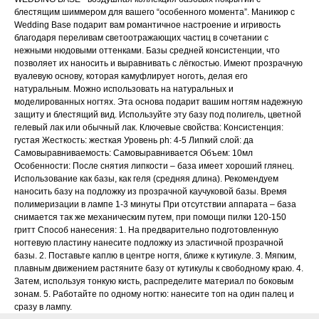
блестящим шиммером для вашего “особенного момента”. Маникюр с
Wedding Base подарит вам романтичное настроение и игривость
благодаря переливам светоотражающих частиц в сочетании с
нежными нюдовыми оттенками. Базы средней консистенции, что
позволяет их наносить и выравнивать с лёгкостью. Имеют прозрачную
вуалевую основу, которая камуфлирует ноготь, делая его
натуральным. Можно использовать на натуральных и
моделированных ногтях. Эта основа подарит вашим ногтям надежную
защиту и блестящий вид. Используйте эту базу под полигель, цветной
гелевый лак или обычный лак. Ключевые свойства: Консистенция:
густая Жесткость: жесткая Уровень ph: 4-5 Липкий слой: да
Самовыравниваемость: Самовыравнивается Объем: 10мл
Особенности: После снятия липкости – база имеет хороший глянец.
Использование как базы, как геля (средняя длина). Рекомендуем
наносить базу на подложку из прозрачной каучуковой базы. Время
полимеризации в лампе 1-3 минуты При отсутствии аппарата – база
снимается так же механическим путем, при помощи пилки 120-150
гритт Способ нанесения: 1. На предварительно подготовленную
ногтевую пластину нанесите подложку из эластичной прозрачной
базы. 2. Поставьте каплю в центре ногтя, ближе к кутикуле. 3. Мягким,
плавным движением растяните базу от кутикулы к свободному краю. 4.
Затем, используя тонкую кисть, распределите материал по боковым
зонам. 5. Работайте по одному ногтю: нанесите топ на один палец и
сразу в лампу.