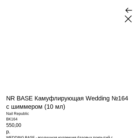
NR BASE Камуфлирующая Wedding №164
с шиммером (10 мл)
Nail Republic
BK164
550,00
р.
WEDDING BASE - воздушная коллекция базовых покрытий с