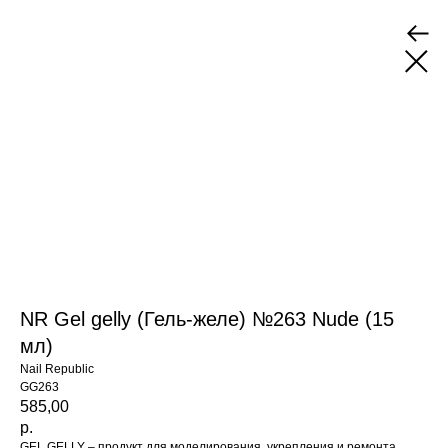
NR Gel gelly (Гель-желе) №263 Nude (15
мл)
Nail Republic
GG263
585,00
р.
GEL GELLY – продукт для моделирования, укрепления и ремонта