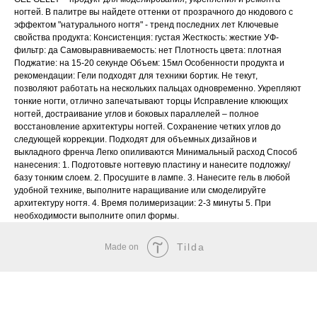
ногтей. В палитре вы найдете оттенки от прозрачного до нюдового с
эффектом "натурального ногтя" - тренд последних лет Ключевые
свойства продукта: Консистенция: густая Жесткость: жесткие УФ-
фильтр: да Самовыравниваемость: нет Плотность цвета: плотная
Поджатие: на 15-20 секунде Объем: 15мл Особенности продукта и
рекомендации: Гели подходят для техники бортик. Не текут,
позволяют работать на нескольких пальцах одновременно. Укрепляют
тонкие ногти, отлично запечатывают торцы Исправление клюющих
ногтей, достраивание углов и боковых параллелей – полное
восстановление архитектуры ногтей. Сохранение четких углов до
следующей коррекции. Подходят для объемных дизайнов и
выкладного френча Легко опиливаются Минимальный расход Способ
нанесения: 1. Подготовьте ногтевую пластину и нанесите подложку/
базу тонким слоем. 2. Просушите в лампе. 3. Нанесите гель в любой
удобной технике, выполните наращивание или смоделируйте
архитектуру ногтя. 4. Время полимеризации: 2-3 минуты 5. При
необходимости выполните опил формы.
Tilda
Made on