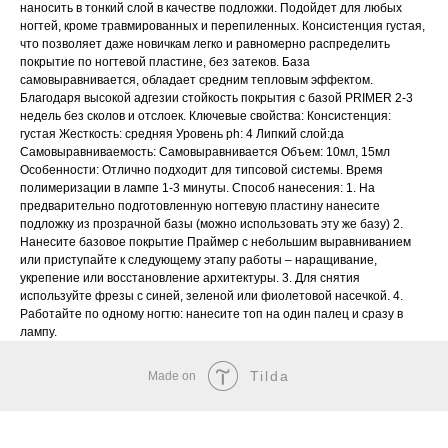
наносить в тонкий слой в качестве подложки. Подойдет для любых
ногтей, кроме травмированных и перепиленных. Консистенция густая,
что позволяет даже новичкам легко и равномерно распределить
покрытие по ногтевой пластине, без затеков. База
самовыравнивается, обладает средним тепловым эффектом.
Благодаря высокой адгезии стойкость покрытия с базой PRIMER 2-3
недель без сколов и отслоек. Ключевые свойства: Консистенция:
густая Жесткость: средняя Уровень ph: 4 Липкий слой:да
Самовыравниваемость: Самовыравнивается Объем: 10мл, 15мл
Особенности: Отлично подходит для типсовой системы. Время
полимеризации в лампе 1-3 минуты. Способ нанесения: 1. На
предварительно подготовленную ногтевую пластину нанесите
подложку из прозрачной базы (можно использовать эту же базу) 2.
Нанесите базовое покрытие Праймер с небольшим выравниванием
или приступайте к следующему этапу работы – наращивание,
укрепение или восстановление архитектуры. 3. Для снятия
используйте фрезы с синей, зеленой или фиолетовой насечкой. 4.
Работайте по одному ногтю: нанесите топ на один палец и сразу в
лампу.
Tilda
Made on