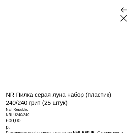
NR Пилка серая луна набор (пластик)
240/240 грит (25 штук)
Nail Republic
NRLU240/240
600,00
р.
Полукруглая профессиональная пилка NAIL REPUBLIC серого цвета,