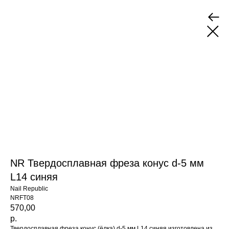
NR Твердосплавная фреза конус d-5 мм
L14 синяя
Nail Republic
NRFT08
570,00
р.
Твердосплавная фреза конус (ёлка) d-5 мм L14 синяя изготовлена из