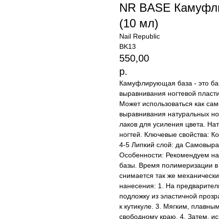
NR BASE Камуфл
(10 мл)
Nail Republic
BK13
550,00
р.
Камуфлирующая база - это ба
выравнивания ногтевой пласт
Может использоваться как сам
выравнивания натуральных ног
лаков для усиления цвета. На
ногтей. Ключевые свойства: Ко
4-5 Липкий слой: да Самовыр
Особенности: Рекомендуем нан
базы. Время полимеризации в 
снимается так же механически
нанесения: 1. На предварител
подложку из эластичной прозра
к кутикуле. 3. Мягким, плавны
свободному краю. 4. Затем, и