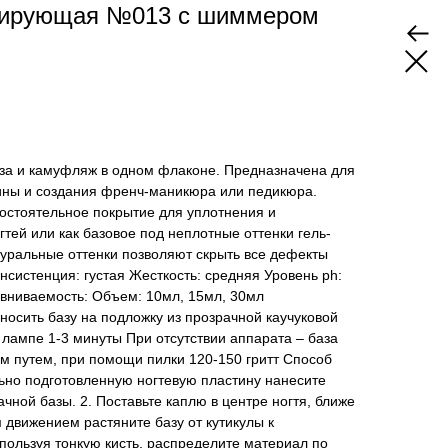
ирующая №013 с шиммером
за и камуфляж в одном флаконе. Предназначена для
ины и создания френч-маникюра или педикюра.
остоятельное покрытие для уплотнения и
тей или как базовое под неплотные оттенки гель-
туральные оттенки позволяют скрыть все дефекты
нсистенция: густая Жесткость: средняя Уровень ph:
авниваемость: Объем: 10мл, 15мл, 30мл
осить базу на подложку из прозрачной каучуковой
лампе 1-3 минуты При отсутствии аппарата – база
м путем, при помощи пилки 120-150 гритт Способ
ьно подготовленную ногтевую пластину нанесите
чной базы. 2. Поставьте каплю в центре ногтя, ближе
м движением растяните базу от кутикулы к
спользуя тонкую кисть, распределите материал по